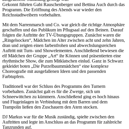
Gekonnt führten Gabi Rauschenberger und Bettina Auch durch das
Programm. Die Eröffnung des Abends war wieder den
Reichsstadtweibern vorbehalten.
Mit dem Narrenmarsch und Co. war gleich die richtige Atmosphäre
geschaffen und das Publikum im Pflugsaal auf den Beinen. Darauf
folgten die Auftritte der TV-Übungsgruppen. Zunächst waren die
„Ringelsocken“, Mädchen im Alter zwischen acht und zehn Jahren,
dran und zeigten einen farbenfrohen und abwechslungsreichen
Auftritt mit Turn- und Showelementen. Anschließend bewiesen die
elf Mädchen der Gruppe „Art“ ihr Können und präsentierten eine
rhythmische Show, die zum Mitklatschen einlud. Ganz in Schwarz
gekleidet boten „Die Purzelbaummädchen“ eine komplexe
Choreografie mit ausgefallenen Ideen und den passenden
Farbtupfern.
Traditionell war der Schluss des Programms den Turnern
vorbehalten. Zunächst galt es für die Zwerge, sich um
Schneewittchen zu kümmern. Anschließend ging es hoch hinaus
und Flugeinlagen in Verbindung mit dem Barren und dem
Trampolin ließen den Zuschauern den Atem stocken.
DJ Markus war für die Musik zuständig, spielte zwischen den
Auftritten und legte im Anschluss an das Programm für zahlreiche
Tanzrunden auf.