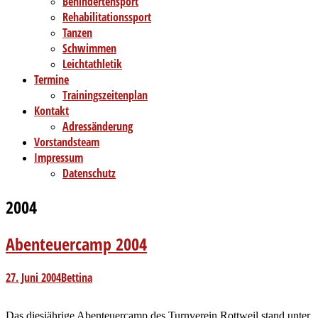
Behindertensport
Rehabilitationssport
Tanzen
Schwimmen
Leichtathletik
Termine
Trainingszeitenplan
Kontakt
Adressänderung
Vorstandsteam
Impressum
Datenschutz
2004
Abenteuercamp 2004
27. Juni 2004
Bettina
Das diesjährige Abenteuercamp des Turnverein Rottweil stand unter