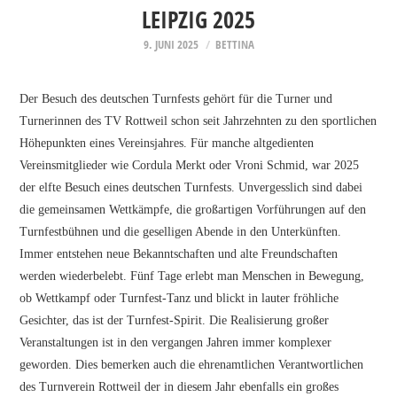
MITGLIED WERDEN
LEIPZIG 2025
VEREINSSATZUNG
9. JUNI 2025
BETTINA
AKTUELLES
Der Besuch des deutschen Turnfests gehört für die Turner und
Turnerinnen des TV Rottweil schon seit Jahrzehnten zu den sportlichen
ABTEILUNGEN UND
Höhepunkten eines Vereinsjahres. Für manche altgedienten
Vereinsmitglieder wie Cordula Merkt oder Vroni Schmid, war 2025
ANGEBOTE
der elfte Besuch eines deutschen Turnfests. Unvergesslich sind dabei
die gemeinsamen Wettkämpfe, die großartigen Vorführungen auf den
TURNEN
Turnfestbühnen und die geselligen Abende in den Unterkünften.
Immer entstehen neue Bekanntschaften und alte Freundschaften
GYMNASTIK UND
werden wiederbelebt. Fünf Tage erlebt man Menschen in Bewegung,
ob Wettkampf oder Turnfest-Tanz und blickt in lauter fröhliche
FITNESS
Gesichter, das ist der Turnfest-Spirit. Die Realisierung großer
Veranstaltungen ist in den vergangen Jahren immer komplexer
BALLSPORT
geworden. Dies bemerken auch die ehrenamtlichen Verantwortlichen
des Turnverein Rottweil der in diesem Jahr ebenfalls ein großes