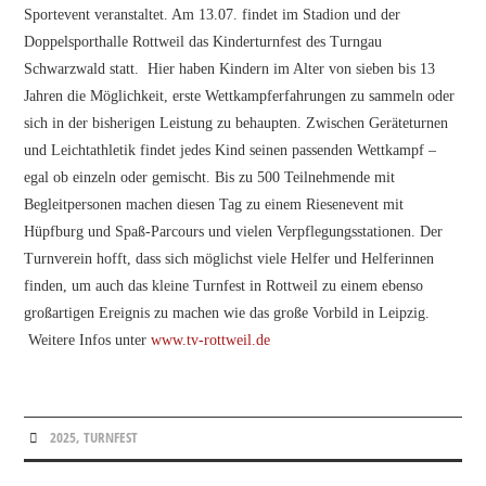
BEHINDERTENSPORT
Sportevent veranstaltet. Am 13.07. findet im Stadion und der
Doppelsporthalle Rottweil das Kinderturnfest des Turngau
REHABILITATIONSSPORT
Schwarzwald statt. Hier haben Kindern im Alter von sieben bis 13
Jahren die Möglichkeit, erste Wettkampferfahrungen zu sammeln oder
TANZEN
sich in der bisherigen Leistung zu behaupten. Zwischen Geräteturnen
und Leichtathletik findet jedes Kind seinen passenden Wettkampf –
SCHWIMMEN
egal ob einzeln oder gemischt. Bis zu 500 Teilnehmende mit
Begleitpersonen machen diesen Tag zu einem Riesenevent mit
LEICHTATHLETIK
Hüpfburg und Spaß-Parcours und vielen Verpflegungsstationen. Der
Turnverein hofft, dass sich möglichst viele Helfer und Helferinnen
TERMINE
finden, um auch das kleine Turnfest in Rottweil zu einem ebenso
großartigen Ereignis zu machen wie das große Vorbild in Leipzig.
TRAININGSZEITENPLAN
Weitere Infos unter
www.tv-rottweil.de
KONTAKT
2025
,
TURNFEST
ADRESSÄNDERUNG