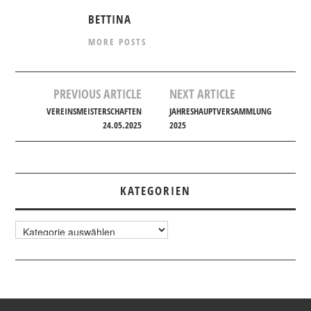
VORSTANDSTEAM
BETTINA
MORE POSTS
IMPRESSUM
DATENSCHUTZ
Post
PREVIOUS ARTICLE
NEXT ARTICLE
navigation
VEREINSMEISTERSCHAFTEN
JAHRESHAUPTVERSAMMLUNG
24.05.2025
2025
KATEGORIEN
Kategorien