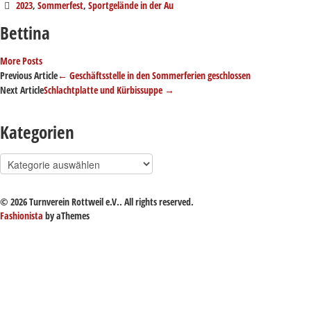
2023
,
Sommerfest
,
Sportgelände in der Au
Bettina
More Posts
Post
Previous Article
←
Geschäftsstelle in den Sommerferien geschlossen
Next Article
Schlachtplatte und Kürbissuppe
→
navigation
Kategorien
Kategorien
© 2026 Turnverein Rottweil e.V.. All rights reserved.
Fashionista
by aThemes