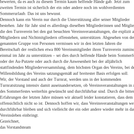
bewerten, da es auch zu diesem Termin kaum helfende Hände gab. Jetzt zum
zweiten Termin ist sicherlich der ein oder andere noch im wohlverdienten
Sommerurlaub. Das ist uns bewusst.
Dennoch kann ein Verein nur durch die Unterstützung aller seiner Mitglieder
bestehen. Jahr für Jahr sind es allerdings dieselben Mitgliederinnen und Mitglie
die den Turnverein bei den gut besuchten Vereinsveranstaltungen, die explizit a
Mitgliedern und Nichtmitgliedern offenstehen, unterstützen. Abgesehen von de
genannten Gruppe von Personen vermissen wir in den letzten Jahren die
Bereitschaft der restlichen etwa 800 Vereinsmitglieder ihren Turnverein zumin
einmal im Jahr zu unterstützen – sei dies durch helfende Hände beim Sommerf
oder der Au-Putzete oder auch durch die Anwesenheit bei der alljährlich
stattfindenden Mitgliederversammlung, dem höchsten Organ des Vereins, bei de
Willensbildung des Vereins satzungsgemäß auf breitester Basis erfolgen soll.
Wir, der Vorstand und auch der Turnrat, werden uns in der kommenden
Turnratsitzung intensiv damit auseinandersetzen, ob Vereinsveranstaltungen in 
des Sommerfestes weiterhin gewünscht und durchführbar sind. Durch die bitte
Erfahrungen der letzten Jahre müssen wir aktuell leider konstatieren, dass dem
offensichtlich nicht so ist. Dennoch hoffen wir, dass Vereinsveranstaltungen we
durchführbar bleiben und sich vielleicht der ein oder andere wieder mehr in da
Vereinsleben einbringt.
Gezeichnet,
das Vorstandsteam