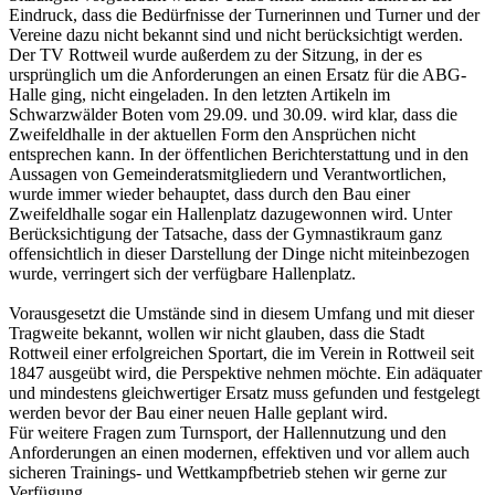
Eindruck, dass die Bedürfnisse der Turnerinnen und Turner und der
Vereine dazu nicht bekannt sind und nicht berücksichtigt werden.
Der TV Rottweil wurde außerdem zu der Sitzung, in der es
ursprünglich um die Anforderungen an einen Ersatz für die ABG-
Halle ging, nicht eingeladen. In den letzten Artikeln im
Schwarzwälder Boten vom 29.09. und 30.09. wird klar, dass die
Zweifeldhalle in der aktuellen Form den Ansprüchen nicht
entsprechen kann. In der öffentlichen Berichterstattung und in den
Aussagen von Gemeinderatsmitgliedern und Verantwortlichen,
wurde immer wieder behauptet, dass durch den Bau einer
Zweifeldhalle sogar ein Hallenplatz dazugewonnen wird. Unter
Berücksichtigung der Tatsache, dass der Gymnastikraum ganz
offensichtlich in dieser Darstellung der Dinge nicht miteinbezogen
wurde, verringert sich der verfügbare Hallenplatz.
Vorausgesetzt die Umstände sind in diesem Umfang und mit dieser
Tragweite bekannt, wollen wir nicht glauben, dass die Stadt
Rottweil einer erfolgreichen Sportart, die im Verein in Rottweil seit
1847 ausgeübt wird, die Perspektive nehmen möchte. Ein adäquater
und mindestens gleichwertiger Ersatz muss gefunden und festgelegt
werden bevor der Bau einer neuen Halle geplant wird.
Für weitere Fragen zum Turnsport, der Hallennutzung und den
Anforderungen an einen modernen, effektiven und vor allem auch
sicheren Trainings- und Wettkampfbetrieb stehen wir gerne zur
Verfügung.