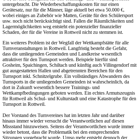
untergebracht. Die Wiederbeschaffungskosten für nur einen
Gerätesatz, nur für die Männer, läge aktuell bei etwa 50.000 €,
wobei einiges an Zubehör wie Matten, Geräte für den Schülersport
usw. noch nicht berücksichtigt sind. Fallen die Räumlichkeiten und
Lagermöglichkeiten weg entsteht ein potenzieller finanzieller
Schaden, der für die Vereine in Rottweil nicht zu stemmen ist.
Ein weiteres Problem ist der Wegfall der Wettkampfstätte für alle
Turnveranstaltungen in Rottweil. Langfristig besteht die Gefahr,
dass die umliegenden Gemeinden und Landkreise wesentlich
attraktiver für den Turnsport werden. Beispiele hierfür sind
Gosheim, Spaichingen, Schiltach und künftig auch Villingendorf mit
gut ausgestatteten Hallen und abgetrennten Bereichen für den
Turnsport inkl. Schnitzelgrube. Ein vollständiges Abwandern des
Turnsports in die umliegenden Gemeinden ist wahrscheinlich, da
dort in Zukunft wesentlich bessere Trainings- und
Wettkampfbedingungen geboten werden. Ein echtes Armutszeugnis
für Rottweil als Schul- und Kulturstadt und eine Katastrophe für den
Turnsport in Rottweil.
Der Vorstand des Turnvereines hat im letzten Jahr und darüber
hinaus immer wieder versucht die Verantwortlichen auf diesen
Missstand hinzuweisen. Seitens der Verantwortlichen wurde immer
wieder betont, dass die Problematik bei den entsprechenden
Sitzungen vorgebracht wurde. Umso mehr entsteht dennoch der