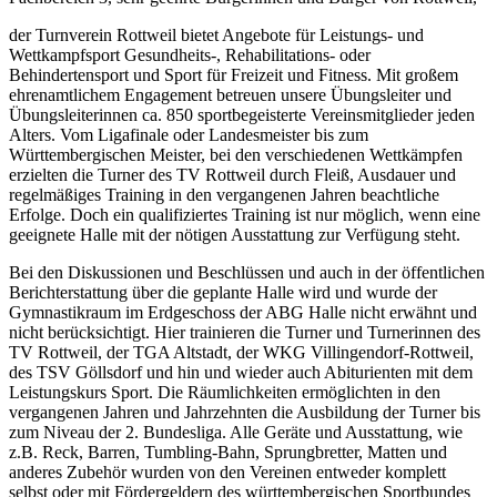
der Turnverein Rottweil bietet Angebote für Leistungs- und
Wettkampfsport Gesundheits-, Rehabilitations- oder
Behindertensport und Sport für Freizeit und Fitness. Mit großem
ehrenamtlichem Engagement betreuen unsere Übungsleiter und
Übungsleiterinnen ca. 850 sportbegeisterte Vereinsmitglieder jeden
Alters. Vom Ligafinale oder Landesmeister bis zum
Württembergischen Meister, bei den verschiedenen Wettkämpfen
erzielten die Turner des TV Rottweil durch Fleiß, Ausdauer und
regelmäßiges Training in den vergangenen Jahren beachtliche
Erfolge. Doch ein qualifiziertes Training ist nur möglich, wenn eine
geeignete Halle mit der nötigen Ausstattung zur Verfügung steht.
Bei den Diskussionen und Beschlüssen und auch in der öffentlichen
Berichterstattung über die geplante Halle wird und wurde der
Gymnastikraum im Erdgeschoss der ABG Halle nicht erwähnt und
nicht berücksichtigt. Hier trainieren die Turner und Turnerinnen des
TV Rottweil, der TGA Altstadt, der WKG Villingendorf-Rottweil,
des TSV Göllsdorf und hin und wieder auch Abiturienten mit dem
Leistungskurs Sport. Die Räumlichkeiten ermöglichten in den
vergangenen Jahren und Jahrzehnten die Ausbildung der Turner bis
zum Niveau der 2. Bundesliga. Alle Geräte und Ausstattung, wie
z.B. Reck, Barren, Tumbling-Bahn, Sprungbretter, Matten und
anderes Zubehör wurden von den Vereinen entweder komplett
selbst oder mit Fördergeldern des württembergischen Sportbundes