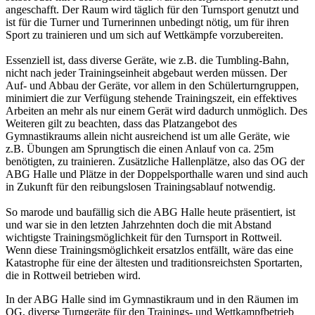
angeschafft. Der Raum wird täglich für den Turnsport genutzt und
ist für die Turner und Turnerinnen unbedingt nötig, um für ihren
Sport zu trainieren und um sich auf Wettkämpfe vorzubereiten.
Essenziell ist, dass diverse Geräte, wie z.B. die Tumbling-Bahn,
nicht nach jeder Trainingseinheit abgebaut werden müssen. Der
Auf- und Abbau der Geräte, vor allem in den Schülerturngruppen,
minimiert die zur Verfügung stehende Trainingszeit, ein effektives
Arbeiten an mehr als nur einem Gerät wird dadurch unmöglich. Des
Weiteren gilt zu beachten, dass das Platzangebot des
Gymnastikraums allein nicht ausreichend ist um alle Geräte, wie
z.B. Übungen am Sprungtisch die einen Anlauf von ca. 25m
benötigten, zu trainieren. Zusätzliche Hallenplätze, also das OG der
ABG Halle und Plätze in der Doppelsporthalle waren und sind auch
in Zukunft für den reibungslosen Trainingsablauf notwendig.
So marode und baufällig sich die ABG Halle heute präsentiert, ist
und war sie in den letzten Jahrzehnten doch die mit Abstand
wichtigste Trainingsmöglichkeit für den Turnsport in Rottweil.
Wenn diese Trainingsmöglichkeit ersatzlos entfällt, wäre das eine
Katastrophe für eine der ältesten und traditionsreichsten Sportarten,
die in Rottweil betrieben wird.
In der ABG Halle sind im Gymnastikraum und in den Räumen im
OG, diverse Turngeräte für den Trainings- und Wettkampfbetrieb