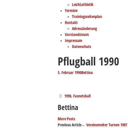
Leichtathletik
Termine
Trainingszeitenplan
Kontakt
Adressänderung
Vorstandsteam
Impressum
Datenschutz
Pflugball 1990
5. Februar 1990
Bettina
1990
,
Fasnetsball
Bettina
More Posts
Post
Previous Article
←
Vereinsmeiter Turnen 1987